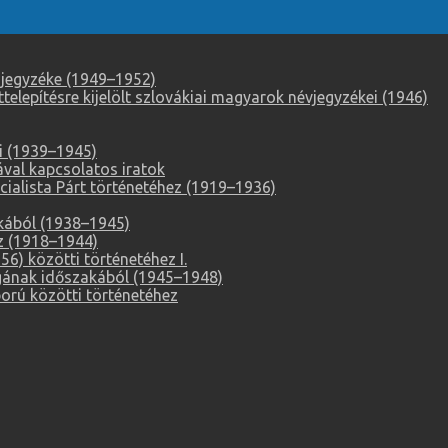
 jegyzéke (1949–1952)
elepítésre kijelölt szlovákiai magyarok névjegyzékei (1946)
i (1939–1945)
ával kapcsolatos iratok
alista Párt történetéhez (1919–1936)
akából (1938–1945)
z (1918–1944)
6) közötti történetéhez I.
ágának időszakából (1945–1948)
orú közötti történetéhez