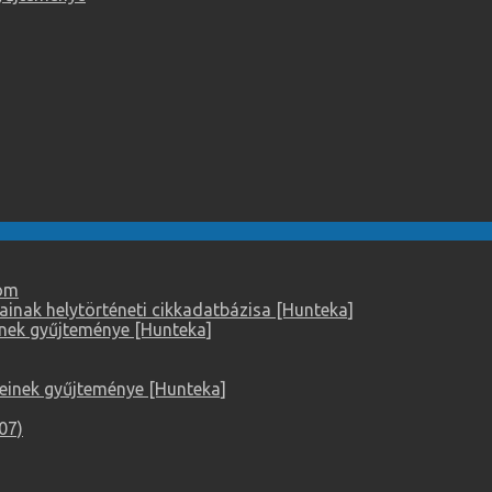
lom
ainak helytörténeti cikkadatbázisa [Hunteka]
einek gyűjteménye [Hunteka]
keinek gyűjteménye [Hunteka]
07)