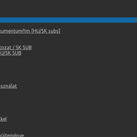
dokumentumflm [HU/SK subs]
tozat / SK SUB
HU/SK SUB
asználat
kel
yűjteménye