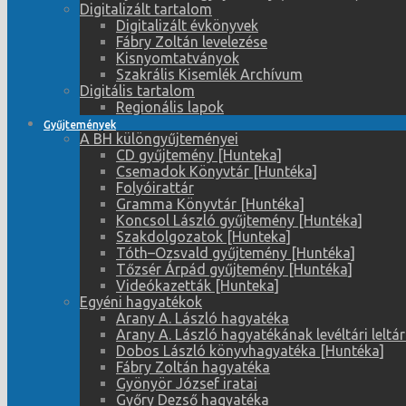
Digitalizált tartalom
Digitalizált évkönyvek
Fábry Zoltán levelezése
Kisnyomtatványok
Szakrális Kisemlék Archívum
Digitális tartalom
Regionális lapok
Gyűjtemények
A BH különgyűjteményei
CD gyűjtemény [Hunteka]
Csemadok Könyvtár [Huntéka]
Folyóirattár
Gramma Könyvtár [Huntéka]
Koncsol László gyűjtemény [Huntéka]
Szakdolgozatok [Hunteka]
Tóth–Ozsvald gyűjtemény [Huntéka]
Tőzsér Árpád gyűjtemény [Huntéka]
Videókazetták [Hunteka]
Egyéni hagyatékok
Arany A. László hagyatéka
Arany A. László hagyatékának levéltári leltá
Dobos László könyvhagyatéka [Huntéka]
Fábry Zoltán hagyatéka
Gyönyör József iratai
Győry Dezső hagyatéka