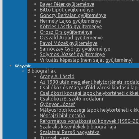
Bayer Péter gyűjteménye
Bittó Lipót gyűjteménye
Gönczy Bertalan gyűjteménye
Hermély Lajos gyűjteménye
Köteles László gyűjteménye
Orosz Örs gyűjteménye
Ozsvald Árpád gyűjteménye
Pavol Mózeš gyűjteménye
Sarnóczay György gyűjteménye
Solymos József gyűjteménye
Virtuális képeslap (nem saját gyűjtemény)
Könyvtár
Bibliográfiák
Arany A. László
Az 1990 után megjelent helytörténeti iroda
Csallóköz és Mátyusföld városi kiadású lapj
Csallóközi községi lapok helytörténeti cikk
Csallóközről szóló irodalom
Gyönyör József
Mátyusföldi községi lapok helytörténeti cik
Néprajzi bibliográfia
Református vonatkozású könyvek (1990–20
Szakrális kisemlékek bibliográfiája
Szalatnai Rezső hagyatéka
Turczel Lajos