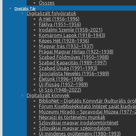
Összes
Digitális Tár
Digitalizált folyóiratok
A Hét (1956–1996)
Fáklya (1951–1956)
Irodalmi Szemle (1958–2021)
Komáromi Lapok (1918–1943)
Képes Hét (1928–1936)
Magyar Írás (1932–1937)
Prágai Magyar Hírlap (1922–1938)
Szabad Földműves (1950–1988)
Szabad Kapacitás (1989–1997)
Szabad Újság (1991–1993)
Szocialista Nevelés (1956–1989)
Életünk (1996–1998)
Új Ifjúság (1952–1989)
Új Szó (1948–2022)
Digitalizált könyvek
BiblioNet – Digitális Könyvtár (kulturális 
Fórum Kisebbségkutató Intézet saját kiadvá
Múzeumi Híradó – Spravodaj Múzea (1977–
Néprajzi és történelmi munkák
Szlovákiai magyar irodalomtörténet
Szlovákiai magyar szépirodalom
Új mindenes gyűjtemény (1980–1993)