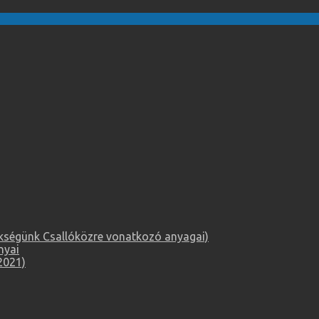
örökségünk Csallóközre vonatkozó anyagai)
nyai
2021)