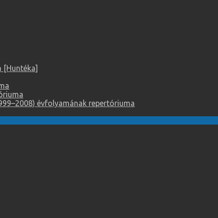
 [Huntéka]
uma
tóriuma
999–2008) évfolyamának repertóriuma