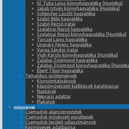
Id. Tuba Lajos könyvhagyatéka [Huntéka]
Jakab István könyvhagyatéka [Huntéka]
Schleicher László hagyatéka
Szabó Béla hagyatéka
Szabó Rezső iratai
Szalatnai Rezső hagyatéka
Szalatnai Rezső könyvhagyatéka [Huntéka]
Turczel Lajos hagyatéka
Ungváry Ferenc hagyatéka
Varga Sándor iratai
Vigh Károly könyvhagyatéka [Huntéka]
Zalabai Zsigmond hagyatéka
Zalabai Zsigmond könyvhagyatéka [Huntek
Ébert Tibor hagyatéka
Tematikus gyűjtemények
Kisnyomtatványok
Képzőművészeti kiállítások katalógusai
Naptárak
Néprajzi adattár
Plakátok
Intézmények
Csemadok alapszervezetek
Csemadok művészeti együttesek
Csemadok területi választmányok
Kézművesek adatbázisa