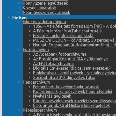
Könnyűzenei együttesek
Községi hivatalok
Népművészeti együttesek
Kép-Hang
Film- és videóarchívum
1956 – Az elfelejtett forradalom [4K] – A 
A Fórum Intézet YouTube csatornája
Fórum Filmek (film.foruminst.sk)
MUSZKAFÖLDÖN – Rövidített, 50 perces vál
Nyugati Fogságban (A dokumentumfilm) – 
Fotóarchívum
Az Adatbank fotóarchívuma
Az Etnológiai Központ DIA gyűjteménye
Az FKI fotóarchívuma
Digitális Emlékezet (digitalisemlekezet.eu)
Emlékművek – emlékhelyek – vizuális nyelvh
Sociophoto 2012 díjnyertes fotói
Hangarchívum
Felmérések, közvéleménykutatások
Konferenciák, rendezvények hangfelvételei
Nyelvjárás gyűjtések
Rádiós beszélgetések közéleti személyiségek
Életútinterjúk, Oral History beszélgetések
Képeslaparchívum
A Fórum Kisebbségkutató Intézet képeslapg