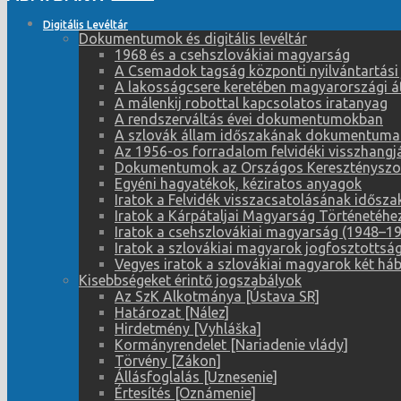
Digitális Levéltár
Dokumentumok és digitális levéltár
1968 és a csehszlovákiai magyarság
A Csemadok tagság központi nyilvántartási
A lakosságcsere keretében magyarországi átt
A málenkij robottal kapcsolatos iratanyag
A rendszerváltás évei dokumentumokban
A szlovák állam időszakának dokumentuma
Az 1956-os forradalom felvidéki visszhangj
Dokumentumok az Országos Keresztényszoci
Egyéni hagyatékok, kéziratos anyagok
Iratok a Felvidék visszacsatolásának idősz
Iratok a Kárpátaljai Magyarság Történetéhe
Iratok a csehszlovákiai magyarság (1948–195
Iratok a szlovákiai magyarok jogfosztotts
Vegyes iratok a szlovákiai magyarok két háb
Kisebbségeket érintő jogszabályok
Az SzK Alkotmánya [Ústava SR]
Határozat [Nález]
Hirdetmény [Vyhláška]
Kormányrendelet [Nariadenie vlády]
Törvény [Zákon]
Állásfoglalás [Uznesenie]
Értesítés [Oznámenie]