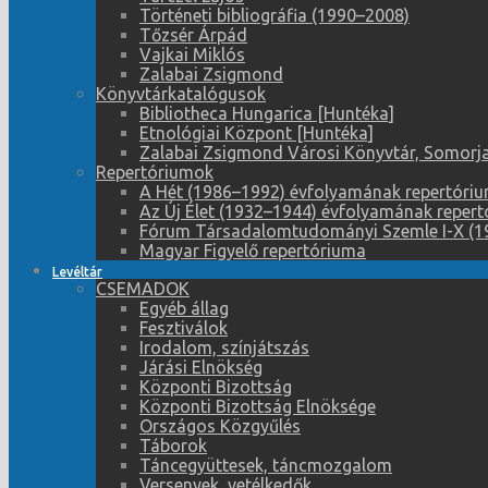
Történeti bibliográfia (1990–2008)
Tőzsér Árpád
Vajkai Miklós
Zalabai Zsigmond
Könyvtárkatalógusok
Bibliotheca Hungarica [Huntéka]
Etnológiai Központ [Huntéka]
Zalabai Zsigmond Városi Könyvtár, Somorja
Repertóriumok
A Hét (1986–1992) évfolyamának repertóri
Az Új Élet (1932–1944) évfolyamának reper
Fórum Társadalomtudományi Szemle I-X (1
Magyar Figyelő repertóriuma
Levéltár
CSEMADOK
Egyéb állag
Fesztiválok
Irodalom, színjátszás
Járási Elnökség
Központi Bizottság
Központi Bizottság Elnöksége
Országos Közgyűlés
Táborok
Táncegyüttesek, táncmozgalom
Versenyek, vetélkedők